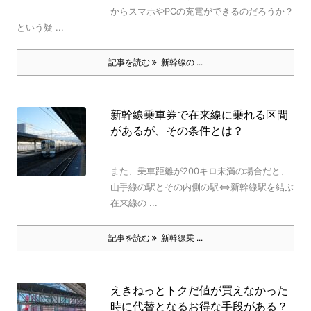
からスマホやPCの充電ができるのだろうか？
という疑 ...
記事を読む
新幹線の ...
新幹線乗車券で在来線に乗れる区間
があるが、その条件とは？
また、乗車距離が200キロ未満の場合だと、
山手線の駅とその内側の駅⇔新幹線駅を結ぶ
在来線の ...
記事を読む
新幹線乗 ...
えきねっとトクだ値が買えなかった
時に代替となるお得な手段がある？