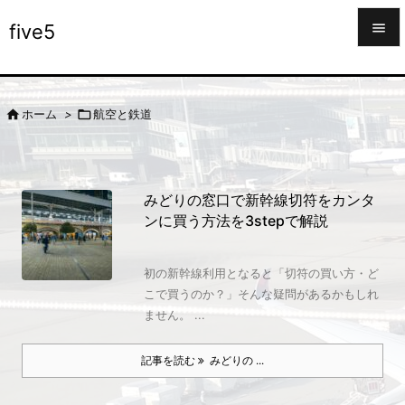

five5

メニュ



ホーム
>
航空と鉄道
サイド

前へ

みどりの窓口で新幹線切符をカンタ
次へ
ンに買う方法を3stepで解説

検索
初の新幹線利用となると「切符の買い方・ど
こで買うのか？」そんな疑問があるかもしれ
ません。 ...
記事を読む
みどりの ...