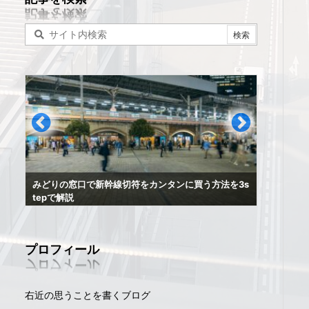
スーツ
みどりの窓口で新幹線切符をカンタンに買う方法を3s
の対処
tepで解説
プロフィール
右近の思うことを書くブログ