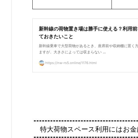
新幹線の荷物置き場は勝手に使える？利用前
ておきたいこと
新幹線乗車で大型荷物があるとき、座席前や収納棚に置く
ますが、大きさによっては収まらない ...
https://nw-rs5.online/1176.html
特大荷物スペース利用にはお金