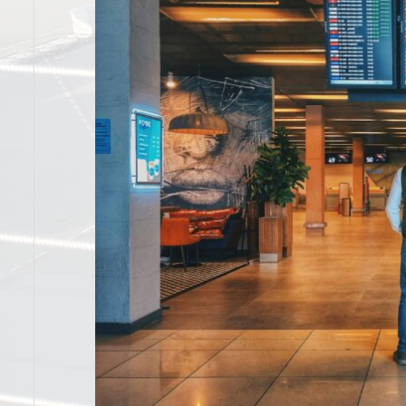
条
クだ値が買えなかった時に代替となるお
東北新幹線の座席でおススメの位置はどこ？状況別に
？
得な手段がある？
選ぶなら？で解説