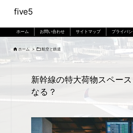
five5
ホーム
お問い合わせ
サイトマップ
プライバシ


ホーム
>
航空と鉄道
新幹線の特大荷物スペース
なる？