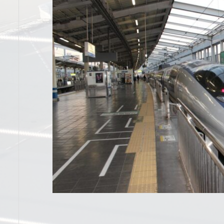
条
クだ値が買えなかった時に代替となるお
東北新幹線の座席でおススメの位置はどこ？状況別に
？
得な手段がある？
選ぶなら？で解説