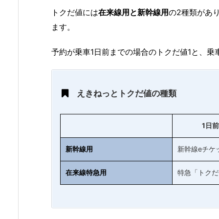
トクだ値には
在来線用と新幹線用
の2種類があ
ます。
予約が乗車1日前までの場合のトクだ値1と、乗車
えきねっとトクだ値の種類
1日
新幹線用
新幹線eチケ
在来線特急用
特急「トクだ