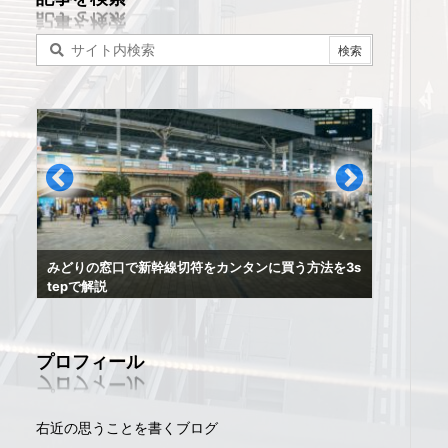
スーツ
みどりの窓口で新幹線切符をカンタンに買う方法を3s
の対処
tepで解説
プロフィール
右近の思うことを書くブログ