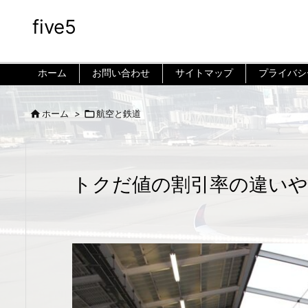
five5
ホーム
お問い合わせ
サイトマップ
プライバシ


ホーム
>
航空と鉄道
トクだ値の割引率の違いや