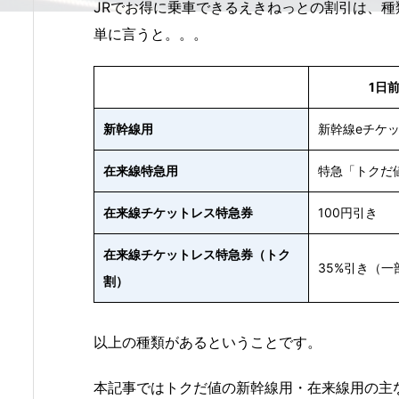
JRでお得に乗車できるえきねっとの割引は、
単に言うと。。。
1日
新幹線用
新幹線eチケ
在来線特急用
特急「トクだ
在来線チケットレス特急券
100円引き
在来線チケットレス特急券（トク
35%引き（一
割）
以上の種類があるということです。
本記事ではトクだ値の新幹線用・在来線用の主