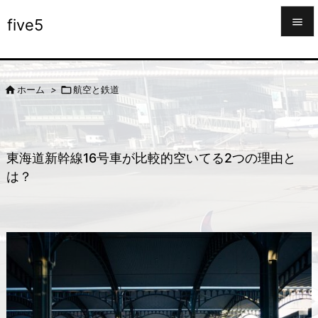

five5

メニュ



ホーム
>
航空と鉄道
サイド

前へ

東海道新幹線16号車が比較的空いてる2つの理由と
次へ
は？

検索