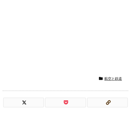

航空と鉄道