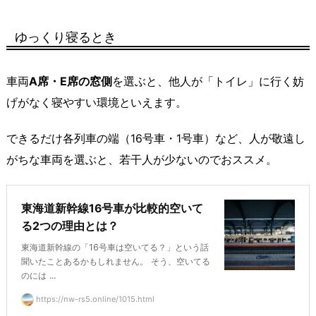
ゆっくり寝るとき
車両
A席・E席の窓側
を選ぶと、他人が「トイレ」に行く妨
げがなく寝やすい環境といえます。
できるだけ各列車の端（16号車・1号車）など、人が敬遠し
がちな車両を選ぶと、若干人が少ないのでおススメ。
東海道新幹線16号車が比較的空いて
る2つの理由とは？
東海道新幹線の「16号車は空いてる？」という話
聞いたことあるかもしれません。 そう、空いてる
のには ...
https://nw-rs5.online/1015.html