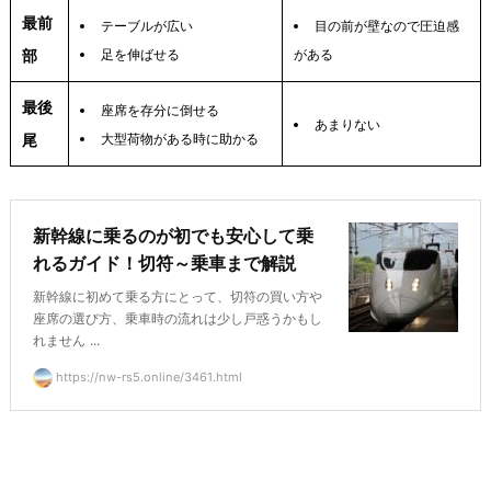
最前
テーブルが広い
目の前が壁なので圧迫感
部
足を伸ばせる
がある
最後
座席を存分に倒せる
あまりない
尾
大型荷物がある時に助かる
新幹線に乗るのが初でも安心して乗
れるガイド！切符～乗車まで解説
新幹線に初めて乗る方にとって、切符の買い方や
座席の選び方、乗車時の流れは少し戸惑うかもし
れません ...
https://nw-rs5.online/3461.html