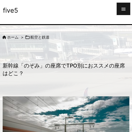

five5

メニュ



ホーム
>
航空と鉄道
サイド

前へ

新幹線「のぞみ」の座席でTPO別におススメの座席
次へ
はどこ？

検索